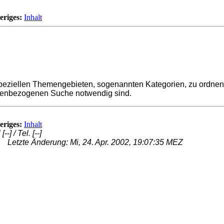
eriges:
Inhalt
h speziellen Themengebieten, sogenannten Kategorien, zu ordne
emenbezogenen Suche notwendig sind.
eriges:
Inhalt
l
[--]
/ Tel.
[--]
Letzte Änderung: Mi, 24. Apr. 2002, 19:07:35 MEZ